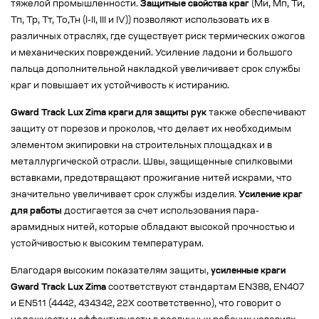
тяжелой промышленности.
Защитные свойства краг
(Ми, Мп, Ти,
Тп, Тр, Тт, То,Тн (I-II, III и IV)) позволяют использовать их в
различных отраслях, где существует риск термических ожогов
и механических повреждений. Усиление ладони и большого
пальца дополнительной накладкой увеличивает срок службы
краг и повышает их устойчивость к истиранию.
Gward Track Lux Zima краги для защиты рук
также обеспечивают
защиту от порезов и проколов, что делает их необходимым
элементом экипировки на строительных площадках и в
металлургической отрасли. Швы, защищенные спилковыми
вставками, предотвращают прожигание нитей искрами, что
значительно увеличивает срок службы изделия.
Усиление краг
для работы
достигается за счет использования пара-
арамидных нитей, которые обладают высокой прочностью и
устойчивостью к высоким температурам.
Благодаря высоким показателям защиты,
усиленные краги
Gward Track Lux Zima
соответствуют стандартам EN388, EN407
и EN511 (4442, 434342, 22X соответственно), что говорит о