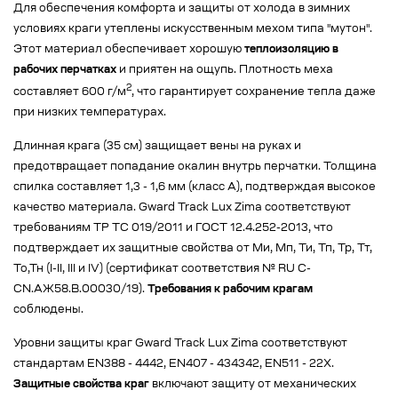
Для обеспечения комфорта и защиты от холода в зимних
условиях краги утеплены искусственным мехом типа "мутон".
Этот материал обеспечивает хорошую
теплоизоляцию в
рабочих перчатках
и приятен на ощупь. Плотность меха
2
составляет 600 г/м
, что гарантирует сохранение тепла даже
при низких температурах.
Длинная крага (35 см) защищает вены на руках и
предотвращает попадание окалин внутрь перчатки. Толщина
спилка составляет 1,3 - 1,6 мм (класс А), подтверждая высокое
качество материала. Gward Track Lux Zima соответствуют
требованиям ТР ТС 019/2011 и ГОСТ 12.4.252-2013, что
подтверждает их защитные свойства от Ми, Мп, Ти, Тп, Тр, Тт,
То,Тн (I-II, III и IV) (сертификат соответствия № RU C-
CN.АЖ58.В.00030/19).
Требования к рабочим крагам
соблюдены.
Уровни защиты краг Gward Track Lux Zima соответствуют
стандартам EN388 - 4442, EN407 - 434342, EN511 - 22X.
Защитные свойства краг
включают защиту от механических