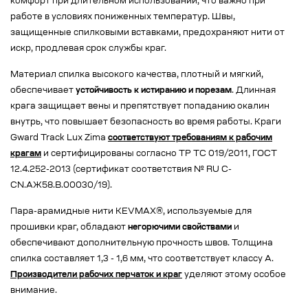
комфорт при длительном использовании, что важно при
работе в условиях пониженных температур. Швы,
защищенные спилковыми вставками, предохраняют нити от
искр, продлевая срок службы краг.
Материал спилка высокого качества, плотный и мягкий,
обеспечивает
устойчивость к истиранию и порезам
. Длинная
крага защищает вены и препятствует попаданию окалин
внутрь, что повышает безопасность во время работы. Краги
Gward Track Lux Zima
соответствуют требованиям к рабочим
крагам
и сертифицированы согласно ТР ТС 019/2011, ГОСТ
12.4.252-2013 (сертификат соответствия № RU C-
CN.АЖ58.В.00030/19).
Пара-арамидные нити KEVMAX®, используемые для
прошивки краг, обладают
негорючими свойствами
и
обеспечивают дополнительную прочность швов. Толщина
спилка составляет 1,3 - 1,6 мм, что соответствует классу А.
Производители рабочих перчаток и краг
уделяют этому особое
внимание.