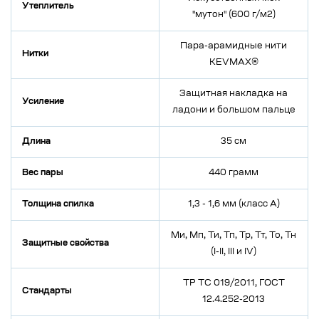
Утеплитель
"мутон" (600 г/м2)
Пара-арамидные нити
Нитки
KEVMAX®
Защитная накладка на
Усиление
ладони и большом пальце
Длина
35 см
Вес пары
440 грамм
Толщина спилка
1,3 - 1,6 мм (класс А)
Ми, Мп, Ти, Тп, Тр, Тт, То, Тн
Защитные свойства
(I-II, III и IV)
ТР ТС 019/2011, ГОСТ
Стандарты
12.4.252-2013