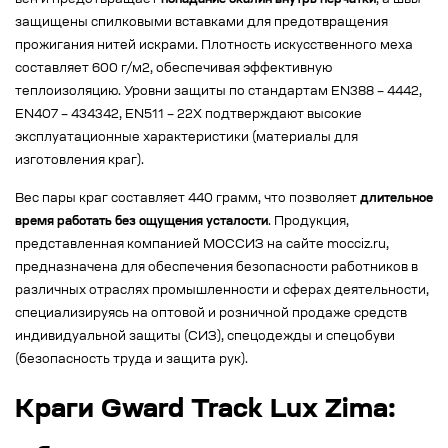
вен и предотвращает
попадание окалин внутрь перчатки
, а швы
защищены спилковыми вставками для предотвращения
прожигания нитей искрами. Плотность искусственного меха
составляет 600 г/м2, обеспечивая эффективную
теплоизоляцию. Уровни защиты по стандартам EN388 – 4442,
EN407 – 434342, EN511 – 22X подтверждают высокие
эксплуатационные характеристики (материалы для
изготовления краг).
Вес пары краг составляет 440 грамм, что позволяет
длительное
время работать без ощущения усталости
. Продукция,
представленная компанией МОССИЗ на сайте mocciz.ru,
предназначена для обеспечения безопасности работников в
различных отраслях промышленности и сферах деятельности,
специализируясь на оптовой и розничной продаже средств
индивидуальной защиты (СИЗ), спецодежды и спецобуви
(безопасность труда и защита рук).
Краги Gward Track Lux Zima: