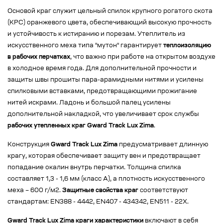
Основой краг служит цельный спилок крупного рогатого скота
(КРС) оранжевого цвета, обеспечивающий высокую прочность
и устойчивость к истиранию и порезам. Утеплитель из
искусственного меха типа "мутон" гарантирует
теплоизоляцию
в рабочих перчатках
, что важно при работе на открытом воздухе
в холодное время года. Для дополнительной прочности и
защиты швы прошиты пара-арамидными нитями и усилены
спилковыми вставками, предотвращающими прожигание
нитей искрами. Ладонь и большой палец усилены
дополнительной накладкой, что увеличивает срок службы
рабочих утепленных краг Gward Track Lux Zima
.
Конструкция
Gward Track Lux Zima
предусматривает длинную
крагу, которая обеспечивает защиту вен и предотвращает
попадание окалин внутрь перчатки. Толщина спилка
составляет 1,3 - 1,6 мм (класс А), а плотность искусственного
меха – 600 г/м2.
Защитные свойства краг
соответствуют
стандартам: EN388 - 4442, EN407 - 434342, EN511 - 22X.
Gward Track Lux Zima краги характеристики
включают в себя