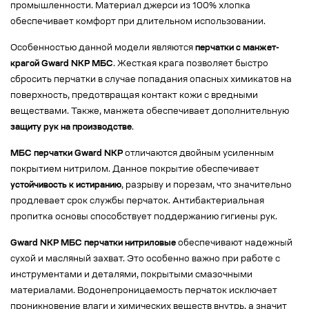
промышленности. Материал джерси из 100% хлопка
обеспечивает комфорт при длительном использовании.
Особенностью данной модели являются
перчатки с манжет-
крагой Gward NKP МБС
. Жесткая крага позволяет быстро
сбросить перчатки в случае попадания опасных химикатов на
поверхность, предотвращая контакт кожи с вредными
веществами. Также, манжета обеспечивает дополнительную
защиту рук на производстве
.
МБС перчатки Gward NKP
отличаются двойным усиленным
покрытием нитрилом. Данное покрытие обеспечивает
устойчивость к истиранию
, разрыву и порезам, что значительно
продлевает срок службы перчаток. Антибактериальная
пропитка основы способствует поддержанию гигиены рук.
Gward NKP МБС перчатки нитриловые
обеспечивают надежный
сухой и масляный захват. Это особенно важно при работе с
инструментами и деталями, покрытыми смазочными
материалами. Водонепроницаемость перчаток исключает
проникновение влаги и химических веществ внутрь, а значит