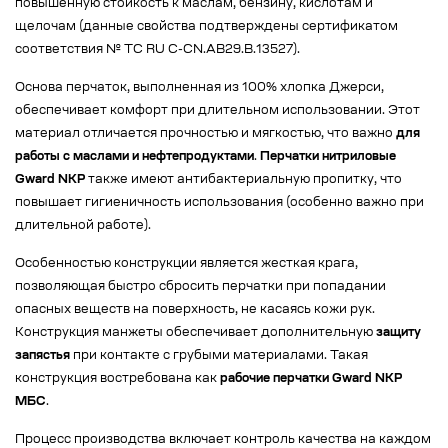
повышенную стойкость к маслам, бензину, кислотам и
щелочам (данные свойства подтверждены сертификатом
соответствия № ТС RU C-CN.AB29.B.13527).
Основа перчаток, выполненная из 100% хлопка Джерси,
обеспечивает комфорт при длительном использовании. Этот
материал отличается прочностью и мягкостью, что важно
для
работы с маслами и нефтепродуктами
.
Перчатки нитриловые
Gward NKP
также имеют антибактериальную пропитку, что
повышает гигиеничность использования (особенно важно при
длительной работе).
Особенностью конструкции является жесткая крага,
позволяющая быстро сбросить перчатки при попадании
опасных веществ на поверхность, не касаясь кожи рук.
Конструкция манжеты обеспечивает дополнительную
защиту
запястья
при контакте с грубыми материалами. Такая
конструкция востребована как
рабочие перчатки Gward NKP
МБС
.
Процесс производства включает контроль качества на каждом