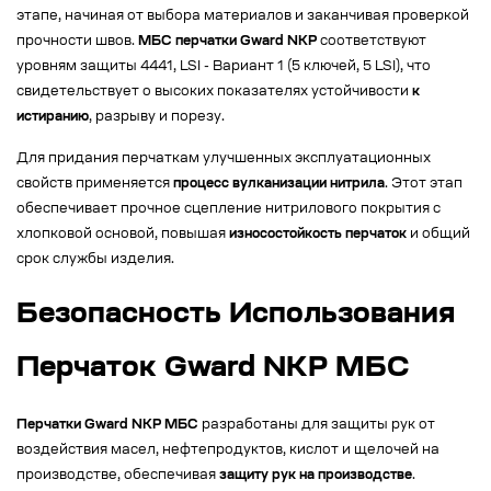
этапе, начиная от выбора материалов и заканчивая проверкой
прочности швов.
МБС перчатки Gward NKP
соответствуют
уровням защиты 4441, LSI - Вариант 1 (5 ключей, 5 LSI), что
свидетельствует о высоких показателях устойчивости
к
истиранию
, разрыву и порезу.
Для придания перчаткам улучшенных эксплуатационных
свойств применяется
процесс вулканизации нитрила
. Этот этап
обеспечивает прочное сцепление нитрилового покрытия с
хлопковой основой, повышая
износостойкость перчаток
и общий
срок службы изделия.
Безопасность Использования
Перчаток Gward NKP МБС
Перчатки Gward NKP МБС
разработаны для защиты рук от
воздействия масел, нефтепродуктов, кислот и щелочей на
производстве, обеспечивая
защиту рук на производстве
.