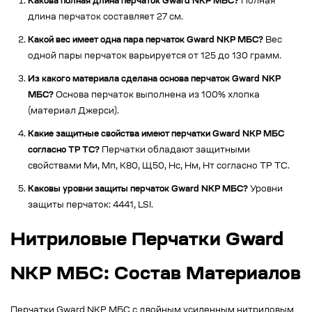
Какова полная длина перчаток Gward NKP МБС?
Полная
длина перчаток составляет 27 см.
Какой вес имеет одна пара перчаток Gward NKP МБС?
Вес
одной пары перчаток варьируется от 125 до 130 грамм.
Из какого материала сделана основа перчаток Gward NKP
МБС?
Основа перчаток выполнена из 100% хлопка
(материал Джерси).
Какие защитные свойства имеют перчатки Gward NKP МБС
согласно ТР ТС?
Перчатки обладают защитными
свойствами Ми, Мп, К80, Щ50, Нс, Нм, Нт согласно ТР ТС.
Каковы уровни защиты перчаток Gward NKP МБС?
Уровни
защиты перчаток: 4441, LSI.
Нитриловые Перчатки Gward
NKP МБС: Состав Материалов
Перчатки Gward NKP МБС с двойным усиленным нитриловым