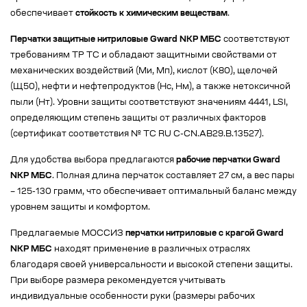
обеспечивает
стойкость к химическим веществам
.
Перчатки защитные нитриловые Gward NKP МБС
соответствуют
требованиям ТР ТС и обладают защитными свойствами от
механических воздействий (Ми, Мп), кислот (К80), щелочей
(Щ50), нефти и нефтепродуктов (Нс, Нм), а также нетоксичной
пыли (Нт). Уровни защиты соответствуют значениям 4441, LSI,
определяющим степень защиты от различных факторов
(сертификат соответствия № ТС RU C-CN.AB29.B.13527).
Для удобства выбора предлагаются
рабочие перчатки Gward
NKP МБС
. Полная длина перчаток составляет 27 см, а вес пары
– 125-130 грамм, что обеспечивает оптимальный баланс между
уровнем защиты и комфортом.
Предлагаемые МОССИЗ
перчатки нитриловые с крагой Gward
NKP МБС
находят применение в различных отраслях
благодаря своей универсальности и высокой степени защиты.
При выборе размера рекомендуется учитывать
индивидуальные особенности руки (размеры рабочих