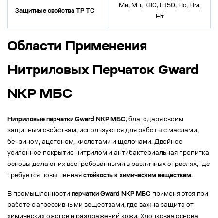
Ми, Мп, К80, Щ50, Нс, Нм,
Защитные свойства ТР ТС
Нт
Области Применения
Нитриловых Перчаток Gward
NKP МБС
Нитриловые перчатки Gward NKP МБС
, благодаря своим
защитным свойствам, используются для работы с маслами,
бензином, ацетоном, кислотами и щелочами. Двойное
усиленное покрытие нитрилом и антибактериальная пропитка
основы делают их востребованными в различных отраслях, где
требуется повышенная
стойкость к химическим веществам
.
В промышленности
перчатки Gward NKP МБС
применяются при
работе с агрессивными веществами, где важна защита от
химических ожогов и раздражений кожи. Хлопковая основа