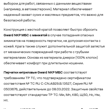
выбором для работ, связанных с данными веществами
(например, в автомастерских). Материал обеспечивает
надежный захват сухих и масляных предметов, что важно для
безопасной работы.
Конструкция с жесткой крагой позволяет быстро сбросить
Gward NKP МБС с манжетой
в случае попадания опасных
химикатов на поверхность перчатки, не допуская контакта с
кожей. Крага также служит дополнительной защитой запястья
от механических повреждений при работе с грубыми
материалами. Основа из материала джерси (100% хлопок)
обеспечивает комфорт при длительном ношении.
Перчатки нитриловые Gward NKP МБС
соответствуют
требованиям ТР ТС, что подтверждено сертификатом
соответствия № ТС RU C-CN.AB29.B.13527, Серия RU №
0503676, действительным до 08.03.2022. Защитные свойства
соответствуют стандартам ТР ТС: Ми, Мп, К80, Щ50, Нс, Нм,
Нт.