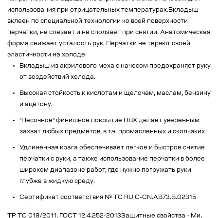
использования при отрицательных температурах.Вкладыш
вклеен по специальной технологии ко всей поверхности
перчатки, не слезает и не сползает при снятии. Анатомическая
форма снижает усталость рук. Перчатки не теряют своей
эластичности на холоде.
Вкладыш из акрилового меха с начесом предохраняет руку
от воздействий холода.
Высокая стойкость к кислотам и щелочам, маслам, бензину
и ацетону.
"Песочное" финишное покрытие ПВХ делает уверенным
захват любых предметов, в т.ч. промасленных и скользких
Удлиненная крага обеспечивает легкое и быстрое снятие
перчатки с руки, а также использование перчатки в более
широком диапазоне работ, где нужно погружать руки
глубже в жидкую среду.
Сертификат соответствия № ТС RU C-CN.АВ73.В.02315
ТР ТС 019/2011, ГОСТ 12.4.252-2013Защитные свойства - Ми,