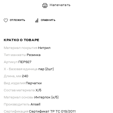
Напечатать
ОТЛОЖИТЬ
СРАВНИТЬ
КРАТКО О ТОВАРЕ
Материал покрытия
Нитрил
Тип манжеты
Резинка
Артикул
ПЕР927
X - Базовая единица
пар (2шт)
Длина, мм
240
Вид изделия
Перчатки
Состав материала
Х/б
Материал основы
Интерлок (х/б)
Производитель
Ansell
Сертификация
Сертификат ТР ТС 019/2011