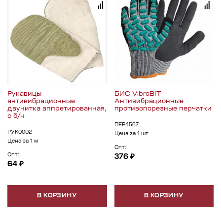
Рукавицы
БИС VibroBIT
антивибрационные
Антивибрационные
двунитка аппретированная,
противопорезные перчатки
с б/н
ПЕР4567
РУК0002
Цена за 1 шт
Цена за 1 м
Опт:
Опт:
376 ₽
64 ₽
В КОРЗИНУ
В КОРЗИНУ