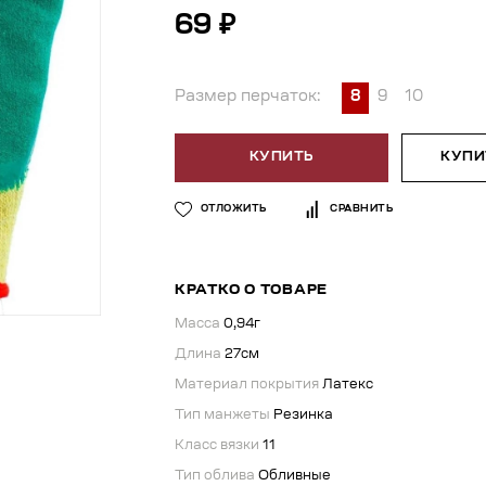
69 ₽
Размер перчаток:
8
9
10
КУПИТЬ
КУПИТ
ОТЛОЖИТЬ
СРАВНИТЬ
КРАТКО О ТОВАРЕ
Масса
0,94г
Длина
27см
Материал покрытия
Латекс
Тип манжеты
Резинка
Класс вязки
11
Тип облива
Обливные