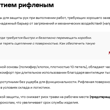
ытием рифленым
для защиты рук при выполнении работ, требующих хорошего захва
адежный барьер от загрязнений и механических воздействий (напр
 где требуется быстро и безопасно перемещать коробки.
 терять сцепление с поверхностью. Как обеспечить такую
ной основы (полиэфир/хлопок, плотностью 10 петель), обладают ч
комфорт при длительном использовании благодаря вентиляции ты
доступными без ущерба для функциональности. Рифленая поверхн
в условиях склада и логистики.
ой защиты, что снижает риск травм на рабочем месте
(предотвраще
проколам, что увеличивает срок службы изделия.