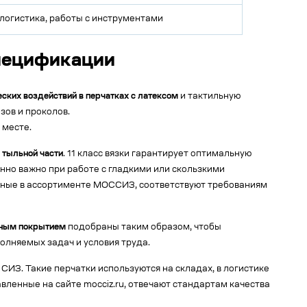
логистика, работы с инструментами
пецификации
ских воздействий в перчатках с латексом
и тактильную
зов и проколов.
 месте.
 тыльной части
. 11 класс вязки гарантирует оптимальную
енно важно при работе с гладкими или скользкими
енные в ассортименте МОССИЗ, соответствуют требованиям
сным покрытием
подобраны таким образом, чтобы
полняемых задач и условия труда.
ИЗ. Такие перчатки используются на складах, в логистике
вленные на сайте mocciz.ru, отвечают стандартам качества