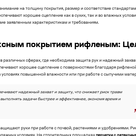
внимание на толщину покрытия, размер и соответствие стандартам
спечивают хорошее сцепление как в сухих, так и во влажных услов
вие заявленным характеристикам и требованиям.
ексным покрытием рифленым: Це
 различных сферах, где необходима защита рук и надежный захва
еспечивают хорошее сцепление с поверхностями благодаря рифленой
 в условиях повышенной влажности или при работе с сыпучими мате
ечивают надежный захват и защиту, что снижает риск травм
 выполнять задачи быстрее и эффективнее, экономя время и
ащищают руки при работе с почвой, растениями и удобрениями. Р
влажных условиях. На строительных площадках
перчатки с латексн