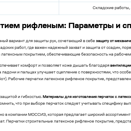
Складские работы, 
ытием рифленым: Параметры и с
ный вариант для защиты рук, сочетающий в себе
защиту от механиче
адских работ, где важен надежный захват и защита от ссадин, поре
с латексным покрытием, обеспечивающие безопасность на рабочем
беспечивает комфорт и позволяет коже дышать благодаря
вентиляции
а ладони и пальцах улучшает сцепление с поверхностями, что особ
от). Рабочие перчатки латексное рифленое покрытие, представл
защитой и гибкостью.
Материалы для изготовления перчаток с латек
помнить, что при выборе перчаток следует учитывать специфику вы
о в компании МОССИЗ, которая предлагает широкий ассортимент С
ват. Перчатки строительные латексное рифленое покрытие, предста