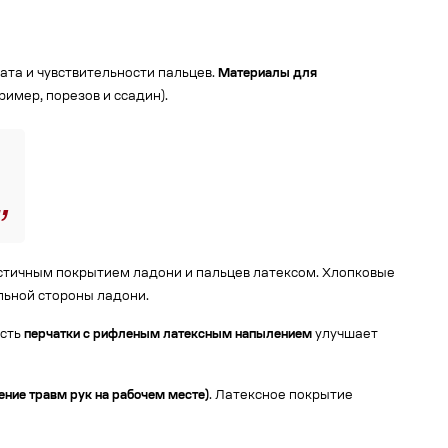
та и чувствительности пальцев.
Материалы для
имер, порезов и ссадин).
астичным покрытием ладони и пальцев латексом. Хлопковые
льной стороны ладони.
ость
перчатки с рифленым латексным напылением
улучшает
ние травм рук на рабочем месте)
. Латексное покрытие