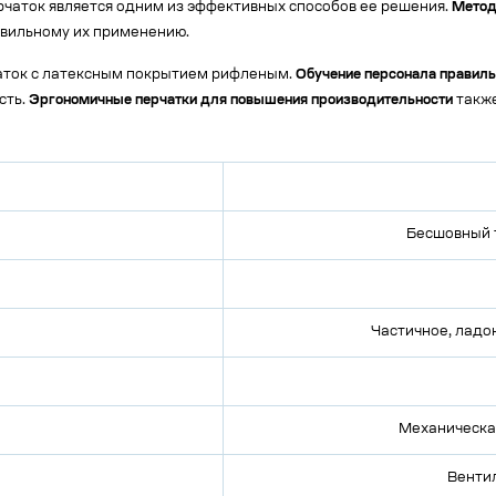
ерчаток является одним из эффективных способов ее решения.
Метод
авильному их применению.
аток с латексным покрытием рифленым.
Обучение персонала правил
сть.
Эргономичные перчатки для повышения производительности
также
Бесшовный 
Частичное, ладо
Механическа
Венти