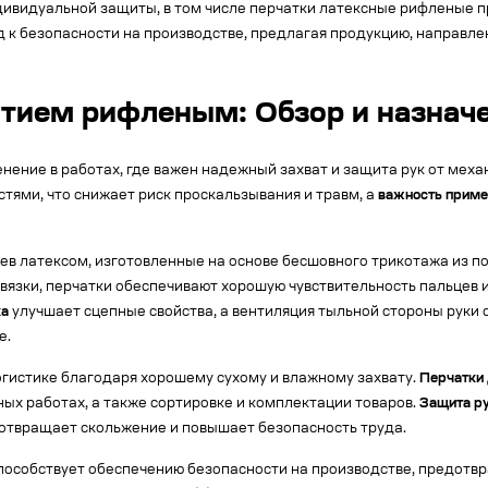
ндивидуальной защиты, в том числе перчатки латексные рифленые
 к безопасности на производстве, предлагая продукцию, направл
тием рифленым: Обзор и назнач
ение в работах, где важен надежный захват и защита рук от меха
тями, что снижает риск проскальзывания и травм, а
важность приме
в латексом, изготовленные на основе бесшовного трикотажа из по
 вязки, перчатки обеспечивают хорошую чувствительность пальцев 
ка
улучшает сцепные свойства, а вентиляция тыльной стороны руки
е.
логистике благодаря хорошему сухому и влажному захвату.
Перчатки 
ых работах, а также сортировке и комплектации товаров.
Защита ру
дотвращает скольжение и повышает безопасность труда.
особствует обеспечению безопасности на производстве, предотвр