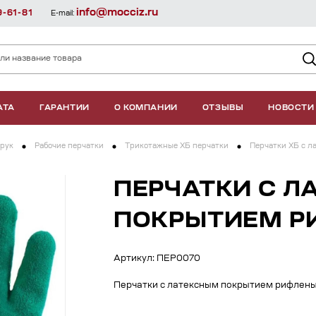
info@mocciz.ru
9-61-81
E-mail:
АТА
ГАРАНТИИ
О КОМПАНИИ
ОТЗЫВЫ
НОВОСТИ
рук
Рабочие перчатки
Трикотажные ХБ перчатки
Перчатки ХБ с л
ПЕРЧАТКИ С Л
ПОКРЫТИЕМ 
Артикул: ПЕР0070
Перчатки с латексным покрытием рифлен