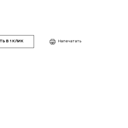
Ь В 1 КЛИК
Напечатать