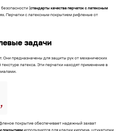
 безопасности (
стандарты качества перчаток с латексным
иях. Перчатки с латексным покрытием рифленые от
левые задачи
т. Они предназначены для защиты рук от механических
 текстуре латекса. Эти перчатки находят применение в
риалами.
ифленое покрытие обеспечивает надежный захват
ым покрытием
используются для кладки кирпича, штукатурки