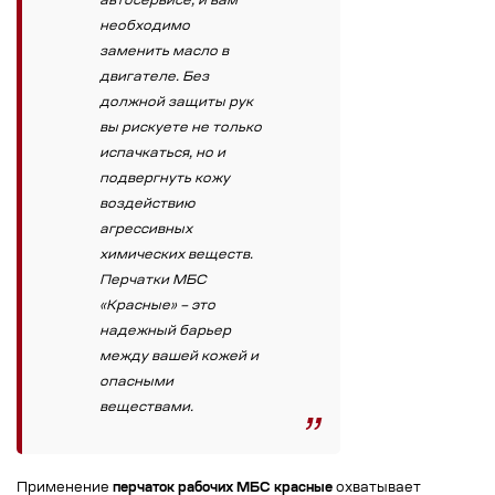
автосервисе, и вам
необходимо
заменить масло в
двигателе. Без
должной защиты рук
вы рискуете не только
испачкаться, но и
подвергнуть кожу
воздействию
агрессивных
химических веществ.
Перчатки МБС
«Красные» – это
надежный барьер
между вашей кожей и
опасными
веществами.
Применение
перчаток рабочих МБС красные
охватывает