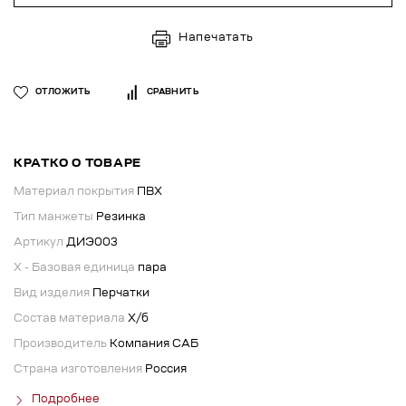
Напечатать
ОТЛОЖИТЬ
СРАВНИТЬ
КРАТКО О ТОВАРЕ
Материал покрытия
ПВХ
Тип манжеты
Резинка
Артикул
ДИЭ003
X - Базовая единица
пара
Вид изделия
Перчатки
Состав материала
Х/б
Производитель
Компания САБ
Страна изготовления
Россия
Подробнее