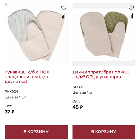
Рукавицы х/б с ПВХ
Двун.аппрет./брез.пл.430
наладонником (п/н
гр./м² ОП двун.аппрет.
двунитка)
БН-08
РУК004
Цена за 1 м
Цена за 1 шт
Опт:
Опт:
45 ₽
37 ₽
В КОРЗИНУ
В КОРЗИНУ