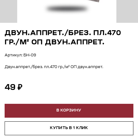
ДВУН.АППРЕТ./БРЕЗ. ПЛ.470
ГР./М² ОП ДВУН.АППРЕТ.
Артикул: БН-09
Двун.аппрет./брез. пл.470 гр./м² ОП двун.аппрет.
49 ₽
В КОРЗИНУ
КУПИТЬ В 1 КЛИК