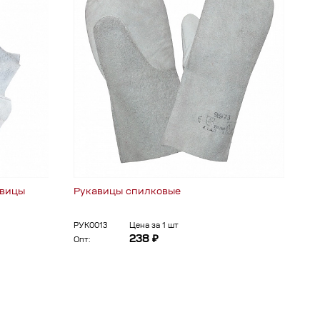
авицы
Рукавицы спилковые
РУК0013
Цена за 1 шт
238 ₽
Опт: