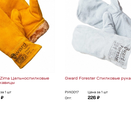
r Zima Цельноспилковые
Gward Forester Спилковые рук
укавицы
за 1 шт
РУК0017
Цена за 1 шт
 ₽
226 ₽
Опт: