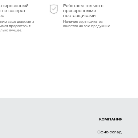
нтированный
Работаем только с
н и возврат
проверенными
ра
поставщиками
ним ваше доверие и
Наличие сертификатов
имся предоставить
качества на всю продукцию
олько лучшее.
КОМПАНИЯ
Офис-склад