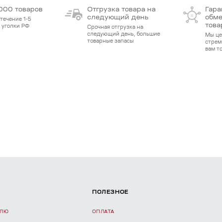
000 товаров
Отгрузка товара на
Гара
следующий день
обме
течение 1-5
това
е уголки РФ
Срочная отгрузка на
следующий день, большие
Мы це
товарные запасы
стрем
вам т
ПОЛЕЗНОЕ
ЕЛЮ
ОПЛАТА