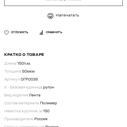
Напечатать
ОТЛОЖИТЬ
СРАВНИТЬ
КРАТКО О ТОВАРЕ
Длина
150п.м.
Толщина
50мкм
Артикул
ОГР0039
X - Базовая единица
рулон
Вид изделия
Лента
Состав материала
Полимер
Намотка в рулоне, м
150
Производитель
Россия