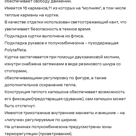
обеспечивает свободу движений.
Имеется 16 карманов,11 из которых на "молниях", в том числе
теплые карманы на куртке.
В качестве отделки использован светоотражающий кант, что
увеличивает безопасность в темное время.
Подкладка куртки выполнена из флиса.
Подкладка рукавов и полукомбинезона – пуходержащая
Polytaffeta.
Куртка застегивается при помощи двухзамковой молнии,
изнутри снабжена затяжками в виде резинового шнура со
стопорами,
обеспечивающими регулировку по фигуре, а также
дополнительное сохранение тепла.
Конструкция теплого капюшона обеспечивает возможность
его фиксации(предотвращая сдувание), сам капюшон может
быть отстегнут.
Имеются трикотажные внутренние манжеты и внешние – на
«липучке» регулируемые по ширине.
На штанинах полукомбинезона предусмотрены зоны
терморегуляции (проветривания).