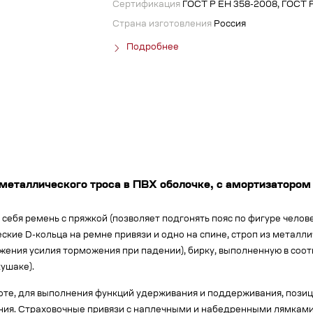
Сертификация
ГОСТ Р ЕН 358-2008, ГОСТ 
Страна изготовления
Россия
Подробнее
металлического троса в ПВХ оболочке, с амортизатором
ебя ремень с пряжкой (позволяет подгонять пояс по фигуре челове
кие D-кольца на ремне привязи и одно на спине, строп из металли
ния усилия торможения при падении), бирку, выполненную в соотв
ушаке).
оте, для выполнения функций удерживания и поддерживания, пози
ния. Страховочные привязи с наплечными и набедренными лямками