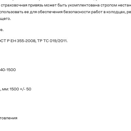
ая страховочная привязь может быть укомплектована стропом нес
спользовать ее для обеспечения безопасности работ в колодцах, ре
ющего.
е.
СТ Р ЕН 355-2008, ТР ТС 019/2011.
840-1500
 мм: 1500 +/- 50
отовления