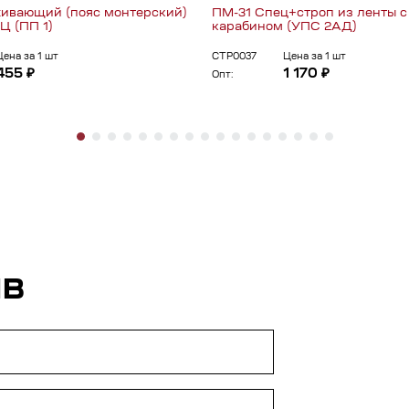
ивающий (пояс монтерский)
ПМ-31 Спец+строп из ленты 
 (ПП 1)
карабином (УПС 2АД)
Цена за 1 шт
СТР0037
Цена за 1 шт
455 ₽
1 170 ₽
Опт:
ЫВ