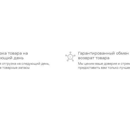
зка товара на
Гарантированный обмен
ующий день
возврат товара
я отгрузка на следующий день,
Мы ценим ваше доверие и стре
е товарные запасы
предоставить вам только лучшее