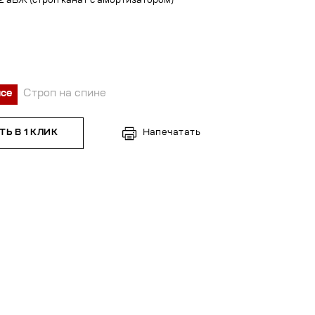
 аВЖ (строп канат с амортизатором)
ясе
Строп на спине
Ь В 1 КЛИК
Напечатать