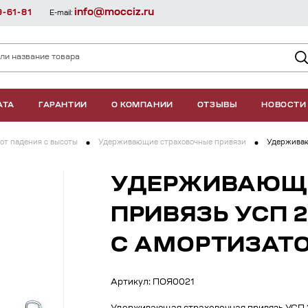
info@mocciz.ru
9-61-81
E-mail:
АТА
ГАРАНТИИ
О КОМПАНИИ
ОТЗЫВЫ
НОВОСТИ
от падения с высоты
Удерживающие страховочные привязи
Удерживаю
УДЕРЖИВАЮЩ
ПРИВЯЗЬ УСП 
С АМОРТИЗАТ
Артикул: ПОЯ0021