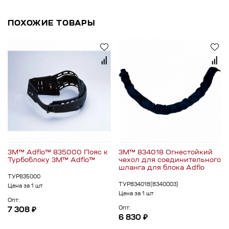
ПОХОЖИЕ ТОВАРЫ
3M™ Adflo™ 835000 Пояс к
3M™ 834018 Огнестойкий
Турбоблоку 3M™ Adflo™
чехол для соединительного
шланга для блока Adflo
ТУР835000
ТУР834018(8340003)
Цена за 1 шт
Цена за 1 шт
Опт:
Опт:
7 308 ₽
6 830 ₽