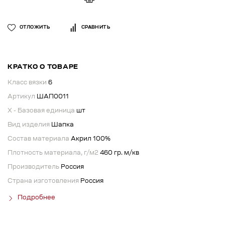
ОТЛОЖИТЬ
СРАВНИТЬ
КРАТКО О ТОВАРЕ
Класс вязки
6
Артикул
ШАП0011
X - Базовая единица
шт
Вид изделия
Шапка
Состав материала
Акрил 100%
Плотность материала, г/м2
460 гр. м/кв
Производитель
Россия
Страна изготовления
Россия
Подробнее