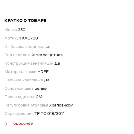
КРАТКО О ТОВАРЕ
Масса
350г
Артикул
КАС700
X - Базовая единица
шт
Вид изделия
Каска защитная
Конструкция вентиляции
Да
Материал каски
HDPE
Наличие храповика
Да
Основной цвет
Белый
Производитель
3М
Регулировка оголовья
Храповиком
Сертификация
ТР ТС 019/2011
Подробнее