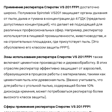
Применение респиратора Спиротек VS 201 FFP1
достаточно
широко. Полумаска Spirotek VS201 защищает органы дыхания
от пыли, дыма и тумана в концентрации до 4 ПДК (предельно
допустимых концентраций), что делает её подходящей для
различных профессиональных сфер. Например, респиратор
используется в пищевой промышленности, животноводстве, и
на строительных площадках, где присутствует пыль. (Это
обусловлено его классом защиты FFP1).
Зоны использования респиратора Спиротек VS 201 FFP1
также
включают цементное производство и деревообработку. В этих
отраслях респиратор эффективно защищает от аэрозолей,
образующихся в процессе работы с материалами, такими как
цементная пыль или древесная пыль. (Важно учитывать, что
для работы с угольной пылью, содержащей более 10%
диоксида кремния, может потребоваться респиратор более
высокого класса защиты).
Сферы применения респиратора Спиротек VS 201 FFP1