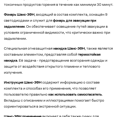
токсичных продуктов горения в течение как минимум 30 минут.
Фонарь Шанс-3ФН
, входящий в состав комплекта, оснащён 9
светодиодами и служит для
фонарь для эвакуации при
задымлении
. Он обеспечивает освещение путей эвакуации в
условиях ограниченной видимости, что критически важно при
задымлении.
Специальная огнезащитная
накидка Шанс-3ФН
, также является
составным элементом, представляя собой
термостойкая
накидка
. Её задача - предотвращение возгорания одежды и
защита от воздействия открытого пламени и теплового
излучения.
Инструкция Шанс-3ФН
содержит информацию о составе
комплекта и способах его применения, что позволяет
пользователю правильно
как использовать самоспасатель
.
Вкладыш с описанием и иллюстрациями помогает быстро
сориентироваться в экстренной ситуации.
Шанс-3ФН применение
включает в себя также сумку для