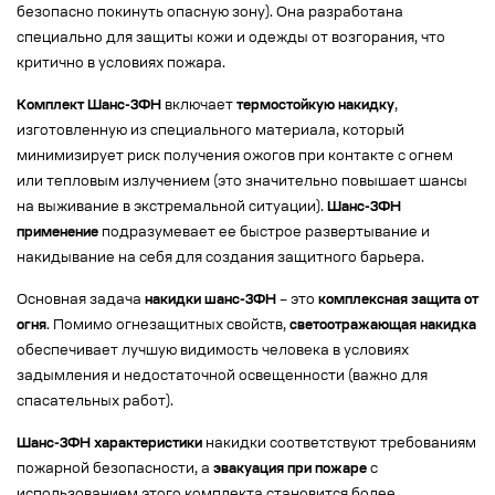
безопасно покинуть опасную зону). Она разработана
специально для защиты кожи и одежды от возгорания, что
критично в условиях пожара.
Комплект Шанс-3ФН
включает
термостойкую накидку
,
изготовленную из специального материала, который
минимизирует риск получения ожогов при контакте с огнем
или тепловым излучением (это значительно повышает шансы
на выживание в экстремальной ситуации).
Шанс-3ФН
применение
подразумевает ее быстрое развертывание и
накидывание на себя для создания защитного барьера.
Основная задача
накидки шанс-3ФН
– это
комплексная защита от
огня
. Помимо огнезащитных свойств,
светоотражающая накидка
обеспечивает лучшую видимость человека в условиях
задымления и недостаточной освещенности (важно для
спасательных работ).
Шанс-3ФН характеристики
накидки соответствуют требованиям
пожарной безопасности, а
эвакуация при пожаре
с