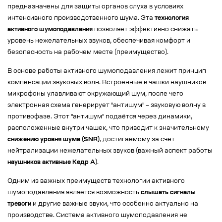
предназначены для защиты органов слуха в условиях
интенсивного производственного шума. Эта
технология
активного шумоподавления
позволяет эффективно снижать
уровень нежелательных звуков, обеспечивая комфорт и
безопасность на рабочем месте (преимущество).
В основе работы активного шумоподавления лежит принцип
компенсации звуковых волн. Встроенные в чашки наушников
микрофоны улавливают окружающий шум, после чего
электронная схема генерирует "антишум" – звуковую волну в
противофазе. Этот "антишум" подаётся через динамики,
расположенные внутри чашек, что приводит к значительному
снижению уровня шума (SNR)
, достигаемому за счет
нейтрализации нежелательных звуков (важный аспект работы
наушников активные Кедр А
).
Одним из важных преимуществ технологии активного
шумоподавления является возможность
слышать сигналы
тревоги
и другие важные звуки, что особенно актуально на
производстве. Система активного шумоподавления не