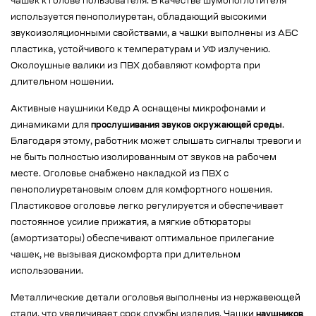
чашек к голове пользователя. В качестве шумопоглотителя
используется пенополиуретан, обладающий высокими
звукоизоляционными свойствами, а чашки выполнены из АБС
пластика, устойчивого к температурам и УФ излучению.
Околоушные валики из ПВХ добавляют комфорта при
длительном ношении.
Активные наушники Кедр А оснащены микрофонами и
динамиками для
прослушивания звуков окружающей среды
.
Благодаря этому, работник может слышать сигналы тревоги и
не быть полностью изолированным от звуков на рабочем
месте. Оголовье снабжено накладкой из ПВХ с
пенополиуретановым слоем для комфортного ношения.
Пластиковое оголовье легко регулируется и обеспечивает
постоянное усилие прижатия, а мягкие обтюраторы
(амортизаторы) обеспечивают оптимальное прилегание
чашек, не вызывая дискомфорта при длительном
использовании.
Металлические детали оголовья выполнены из нержавеющей
стали, что увеличивает срок службы изделия. Чашки
наушников