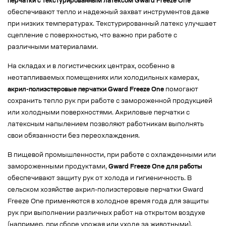
перчатки с текстурированным латексом Gward Freeze One
обеспечивают тепло и надежный захват инструментов даже
при низких температурах. Текстурированный латекс улучшает
сцепление с поверхностью, что важно при работе с
различными материалами.
На складах и в логистических центрах, особенно в
неотапливаемых помещениях или холодильных камерах,
акрил-полиэстеровые перчатки Gward Freeze One
помогают
сохранить тепло рук при работе с замороженной продукцией
или холодными поверхностями. Акриловые перчатки с
латексным напылением позволяют работникам выполнять
свои обязанности без переохлаждения.
В пищевой промышленности, при работе с охлажденными или
замороженными продуктами,
Gward Freeze One для работы
обеспечивают защиту рук от холода и гигиеничность. В
сельском хозяйстве акрил-полиэстеровые перчатки Gward
Freeze One применяются в холодное время года для защиты
рук при выполнении различных работ на открытом воздухе
(например, при сборе урожая или уходе за животными).