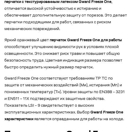
перчатки с текстурированным латексом Gward Freeze One
,
отличается высокой устойчивостью к истиранию и
обеспечивает дополнительную защиту от порезов. Это делает
перчатки подходящими для работ, связанных с риском
механических повреждений.
Яркий оранжевый цвет
перчаток Gward Freeze One для работы
способствует улучшению видимости рук в условиях плохой
освещенности. Это снижает риск травм и повышает общую
безопасность труда. Цветная индикация размера позволяет
быстро определить нужный размер перчаток.
Gward Freeze One соответствуют требованиям ТР ТС по
защите от механических воздействий (Ми), истирания (Мп) и
пониженных температур (Тн). Уровни защиты по EN388 – 3231
и EN511 – 11X подтверждают их защитные свойства.
Показатель LSI – 9 свидетельствует о высоких
эксплуатационных характеристиках. Выбор
Gward Freeze One
характеристики
является оправданным для работы на холоде.