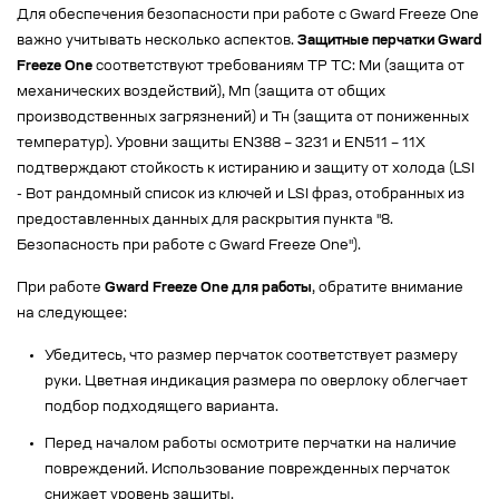
Для обеспечения безопасности при работе с Gward Freeze One
важно учитывать несколько аспектов.
Защитные перчатки Gward
Freeze One
соответствуют требованиям ТР ТС: Ми (защита от
механических воздействий), Мп (защита от общих
производственных загрязнений) и Тн (защита от пониженных
температур). Уровни защиты EN388 – 3231 и EN511 – 11X
подтверждают стойкость к истиранию и защиту от холода (LSI
- Вот рандомный список из ключей и LSI фраз, отобранных из
предоставленных данных для раскрытия пункта "8.
Безопасность при работе с Gward Freeze One").
При работе
Gward Freeze One для работы
, обратите внимание
на следующее:
Убедитесь, что размер перчаток соответствует размеру
руки. Цветная индикация размера по оверлоку облегчает
подбор подходящего варианта.
Перед началом работы осмотрите перчатки на наличие
повреждений. Использование поврежденных перчаток
снижает уровень защиты.