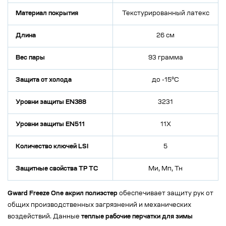
Материал покрытия
Текстурированный латекс
Длина
26 см
Вес пары
93 грамма
Защита от холода
до -15°C
Уровни защиты EN388
3231
Уровни защиты EN511
11X
Количество ключей LSI
5
Защитные свойства ТР ТС
Ми, Мп, Тн
Gward Freeze One акрил полиэстер
обеспечивает защиту рук от
общих производственных загрязнений и механических
воздействий. Данные
теплые рабочие перчатки для зимы