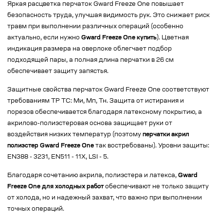
Яркая расцветка перчаток Gward Freeze One повышает
безопасность труда, улучшая видимость рук. Это снижает риск
травм при выполнении различных операций (особенно
актуально, если нужно
Gward Freeze One купить
). Цветная
индикация размера на оверлоке облегчает подбор
подходящей пары, а полная длина перчатки в 26 см
обеспечивает защиту запястья.
Защитные свойства перчаток Gward Freeze One соответствуют
требованиям ТР ТС: Ми, Мп, Тн. Защита от истирания и
порезов обеспечивается благодаря латексному покрытию, а
акрилово-полиэстеровая основа защищает руки от
воздействия низких температур (поэтому
перчатки акрил
полиэстер Gward Freeze One
так востребованы). Уровни защиты:
EN388 - 3231, EN511 - 11X, LSI - 5.
Благодаря сочетанию акрила, полиэстера и латекса,
Gward
Freeze One для холодных работ
обеспечивают не только защиту
от холода, но и надежный захват, что важно при выполнении
точных операций.