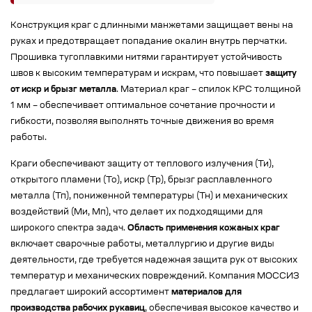
Конструкция краг с длинными манжетами защищает вены на
руках и предотвращает попадание окалин внутрь перчатки.
Прошивка тугоплавкими нитями гарантирует устойчивость
швов к высоким температурам и искрам, что повышает
защиту
от искр и брызг металла
. Материал краг – спилок КРС толщиной
1 мм – обеспечивает оптимальное сочетание прочности и
гибкости, позволяя выполнять точные движения во время
работы.
Краги обеспечивают защиту от теплового излучения (Ти),
открытого пламени (То), искр (Тр), брызг расплавленного
металла (Тп), пониженной температуры (Тн) и механических
воздействий (Ми, Мп), что делает их подходящими для
широкого спектра задач.
Область применения кожаных краг
включает сварочные работы, металлургию и другие виды
деятельности, где требуется надежная защита рук от высоких
температур и механических повреждений. Компания МОССИЗ
предлагает широкий ассортимент
материалов для
производства рабочих рукавиц
, обеспечивая высокое качество и