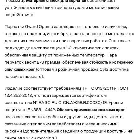
mocciz.ru).
Материал спилок для перчаток
обеспечивает
устойчивость к высоким температурам и механическим
воздействиям.
Перчатки Gward Optima защищают от теплового излучения,
открытого пламени, искр и брызг расплавленного металла, что
делает их незаменимыми при сварочных работах. Они также
подходят для эксплуатации в 1-2 климатических поясах,
обеспечивая защиту от пониженных температур. Пара
перчаток весит 273 грамма, обеспечивая
стойкость к истиранию
спилковых краг
(оптовая и розничная продажа СИЗ доступна
на сайте mocciz.ru).
Изделие соответствует требованиям ТР ТС 019/2011 и ГОСТ
12.4.252-2013, что подтверждается сертификатом
соответствия № EAЭС RU C-CN.АЖ58.В.00030/19. Уровни
защиты по EN388 – 4442.
Область применения кожаных краг
включает сварочные работы и другие виды деятельности,
связанные с тепловым воздействием и механическими
рисками (дополнительные сведения о продукции доступны на
сайте МОССИЗ mocciz.ru).