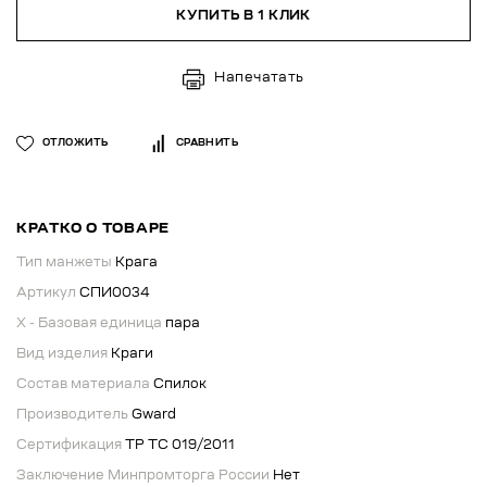
КУПИТЬ В 1 КЛИК
Напечатать
ОТЛОЖИТЬ
СРАВНИТЬ
КРАТКО О ТОВАРЕ
Тип манжеты
Крага
Артикул
СПИ0034
X - Базовая единица
пара
Вид изделия
Краги
Состав материала
Спилок
Производитель
Gward
Сертификация
ТР ТС 019/2011
Заключение Минпромторга России
Нет