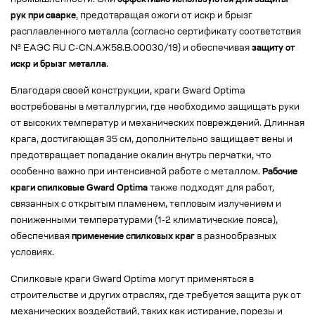
промышленности. Они
эффективно используются для защиты
рук при сварке
, предотвращая ожоги от искр и брызг
расплавленного металла (согласно сертификату соответствия
№ EAЭС RU C-CN.АЖ58.В.00030/19) и обеспечивая
защиту от
искр и брызг металла
.
Благодаря своей конструкции, краги Gward Optima
востребованы в металлургии, где необходимо защищать руки
от высоких температур и механических повреждений. Длинная
крага, достигающая 35 см, дополнительно защищает вены и
предотвращает попадание окалин внутрь перчатки, что
особенно важно при интенсивной работе с металлом.
Рабочие
краги спилковые Gward Optima
также подходят для работ,
связанных с открытым пламенем, тепловым излучением и
пониженными температурами (1-2 климатические пояса),
обеспечивая
применение спилковых краг
в разнообразных
условиях.
Спилковые краги Gward Optima могут применяться в
строительстве и других отраслях, где требуется защита рук от
механических воздействий, таких как истирание, порезы и