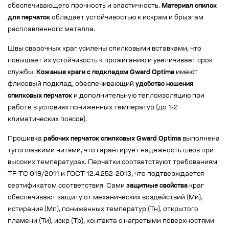
обеспечивающего прочность и эластичность.
Материал спилок
для перчаток
обладает устойчивостью к искрам и брызгам
расплавленного металла.
Швы сварочных краг усилены спилковыми вставками, что
повышает их устойчивость к прожиганию и увеличивает срок
службы.
Кожаные краги с подкладом Gward Optima
имеют
флисовый подклад, обеспечивающий
удобство ношения
спилковых перчаток
и дополнительную теплоизоляцию при
работе в условиях пониженных температур (до 1-2
климатических поясов).
Прошивка
рабочих перчаток спилковых Gward Optima
выполнена
тугоплавкими нитями, что гарантирует надежность швов при
высоких температурах. Перчатки соответствуют требованиям
ТР ТС 019/2011 и ГОСТ 12.4.252-2013, что подтверждается
сертификатом соответствия. Сами
защитные свойства
краг
обеспечивают защиту от механических воздействий (Ми),
истирания (Мп), пониженных температур (Тн), открытого
пламени (Ти), искр (Тр), контакта с нагретыми поверхностями