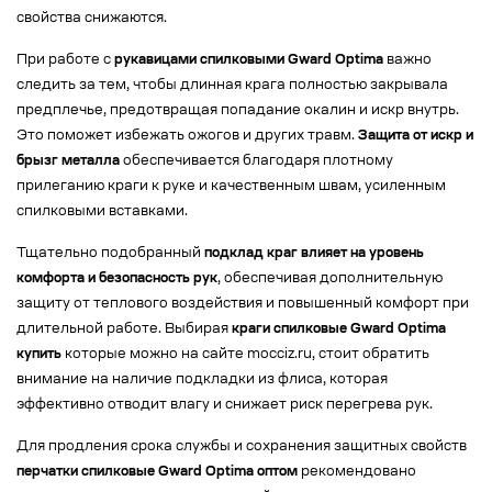
свойства снижаются.
При работе с
рукавицами спилковыми Gward Optima
важно
следить за тем, чтобы длинная крага полностью закрывала
предплечье, предотвращая попадание окалин и искр внутрь.
Это поможет избежать ожогов и других травм.
Защита от искр и
брызг металла
обеспечивается благодаря плотному
прилеганию краги к руке и качественным швам, усиленным
спилковыми вставками.
Тщательно подобранный
подклад краг влияет на уровень
комфорта и безопасность рук
, обеспечивая дополнительную
защиту от теплового воздействия и повышенный комфорт при
длительной работе. Выбирая
краги спилковые Gward Optima
купить
которые можно на сайте mocciz.ru, стоит обратить
внимание на наличие подкладки из флиса, которая
эффективно отводит влагу и снижает риск перегрева рук.
Для продления срока службы и сохранения защитных свойств
перчатки спилковые Gward Optima оптом
рекомендовано