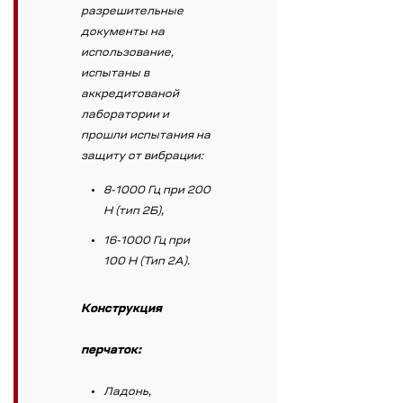
разрешительные
документы на
использование,
испытаны в
аккредитованой
лаборатории и
прошли испытания на
защиту от вибрации:
8-1000 Гц при 200
H (тип 2Б),
16-1000 Гц при
100 Н (Тип 2А).
Конструкция
перчаток
:
Ладонь,