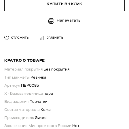
КУПИТЬ В 1 КЛИК
Напечатать
ОТЛОЖИТЬ
СРАВНИТЬ
КРАТКО О ТОВАРЕ
Материал покрытия
Без покрытия
Тип манжеты
Резинка
Артикул
ПЕР0085
X - Базовая единица
пара
Вид изделия
Перчатки
Состав материала
Кожа
Производитель
Gward
Заключение Минпромторга России
Нет