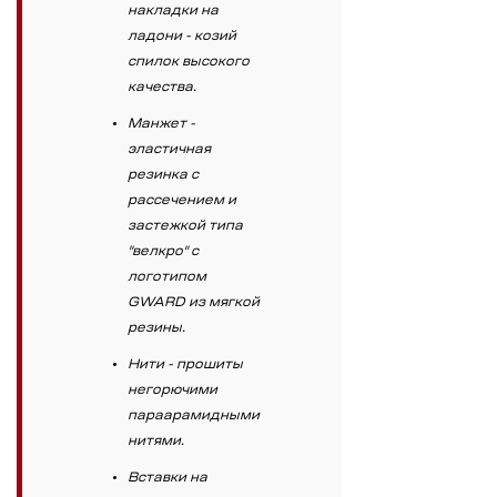
накладки на
ладони - козий
спилок высокого
качества.
Манжет -
эластичная
резинка с
рассечением и
застежкой типа
"велкро" с
логотипом
GWARD из мягкой
резины.
Нити - прошиты
негорючими
параарамидными
нитями.
Вставки на