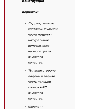
Конструкция
перчаток:
Ладонь, пальцы,
костяшки тыльной
части ладони -
натуральная
воловья кожа
черного цвета
высокого
качества.
Тыльная сторона
ладони и задняя
часть пальцев -
спилок КРС
высокого
качества.
Манжет -