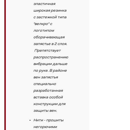
эластичная
широкая резинка
с застежкой типа
"велкро" с
логотипом
оборачивающая
запястье в 2 слоя.
Препятствует
распространению
вибрации дальше
по руке. В районе
вен запястья
специально
разработанная
вставка особой
конструкции для
защиты вен.
Нити - прошиты
негорючими