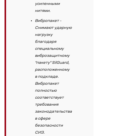
усиленными
нитями.
Вибропакет -
Снимают ударную
нагрузку
благодаря
специальному
виброзащитному
"пакету" SilGuard,
расположенному
в подкладе.
Вибропакет
полностью
соответствует
требования
законодательства
в сфере
безопасности
СИЗ.