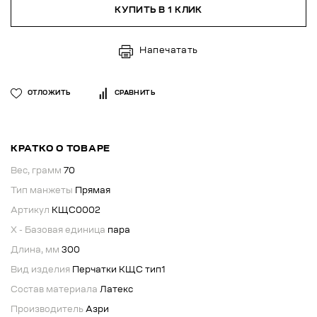
КУПИТЬ В 1 КЛИК
Напечатать
ОТЛОЖИТЬ
СРАВНИТЬ
КРАТКО О ТОВАРЕ
Вес, грамм
70
Тип манжеты
Прямая
Артикул
КЩС0002
X - Базовая единица
пара
Длина, мм
300
Вид изделия
Перчатки КЩС тип1
Состав материала
Латекс
Производитель
Азри