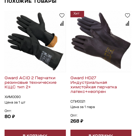
ПОХОЖИЕ ТОВАРЫ
Хит
Gward ACID 2 Перчатки
Gward HD27
резиновые технические
Индустриальная
КЩС тип 2+
химстойкая перчатка
латекс+неопрен
ХИМ0090
СПИ0021
Цена за 1 шт
Цена за 1 пара
Опт:
Опт:
80 ₽
268 ₽