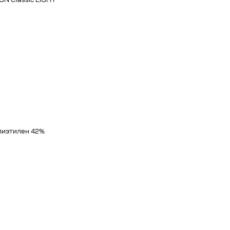
N Classic LIGHT
лиэтилен 42%