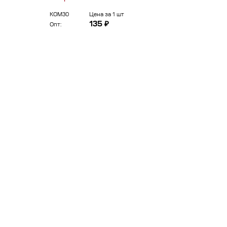
КОМ30
Цена за 1 шт
КОМ0
135 ₽
Опт:
Опт: