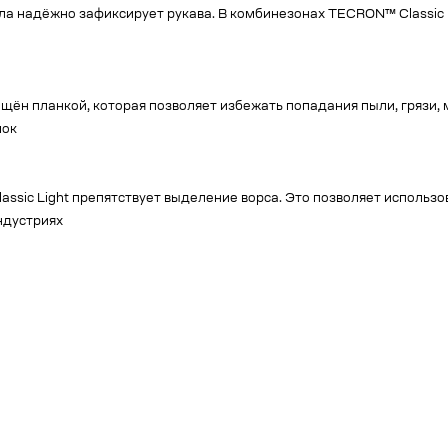
а надёжно зафиксирует рукава. В комбинезонах TECRON™ Classic L
ён планкой, которая позволяет избежать попадания пыли, грязи, 
мок
ic Light препятствует выделение ворса. Это позволяет использов
ндустриях