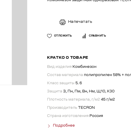
Комбинезон защитный одноразовый TECRO
Напечатать
ОТЛОЖИТЬ
СРАВНИТЬ
КРАТКО О ТОВАРЕ
Вид изделия
Комбинезон
Состав материала
полипропилен 58% + по
Класс защиты
5. 6
Защита
З, Пн, Пм, Вн, Нм, Щ10, К30
Плотность материала, г/м2
45 г/м2
Производитель
TECRON
Страна изготовления
Россия
Подробнее