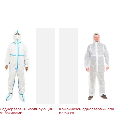
н одноразовый изолирующий
Комбинезон одноразовый сп
ми бахилами
пл.60 гр