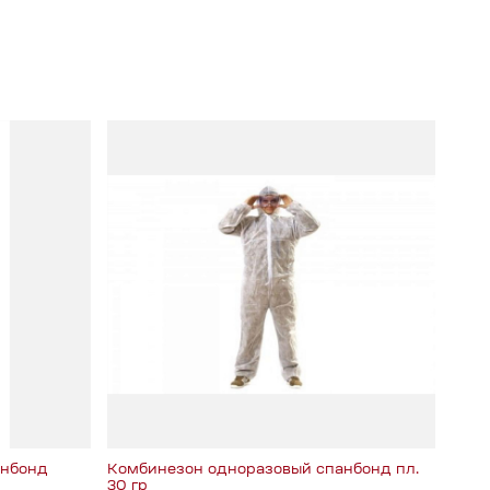
анбонд
Комбинезон одноразовый спанбонд пл.
Защи
30 гр
без 