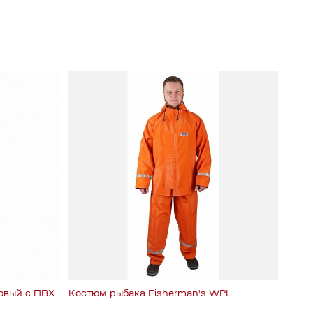
овый с ПВХ
Костюм рыбака Fisherman's WPL
Кост