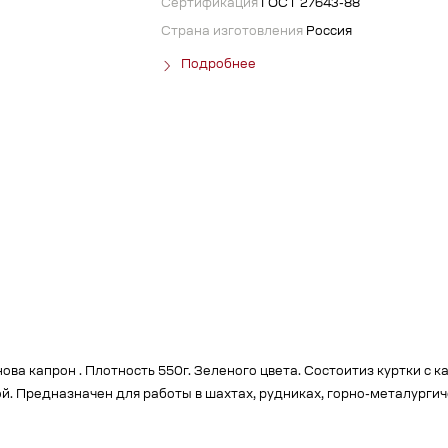
Сертификация
ГОСТ 27643-88
Страна изготовления
Россия
Подробнее
ва капрон . Плотность 550г. Зеленого цвета. Состоитиз куртки с 
. Предназначен для работы в шахтах, рудниках, горно-металургиче