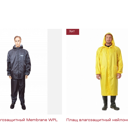
Хит
агозащитный Membrane WPL
Плащ влагозащитный нейлон