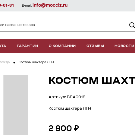
info@mocciz.ru
9-61-81
E-mail:
АТА
ГАРАНТИИ
О КОМПАНИИ
ОТЗЫВЫ
НОВОСТИ
дежда
Костюм шахтера ЛГН
КОСТЮМ ШАХТ
Артикул: ВЛА0018
Костюм шахтера ЛГН
2 900 ₽