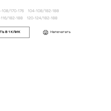
-108/170-176
104-108/182-188
-116/182-188
120-124/182-188
Ь В 1 КЛИК
Напечатать