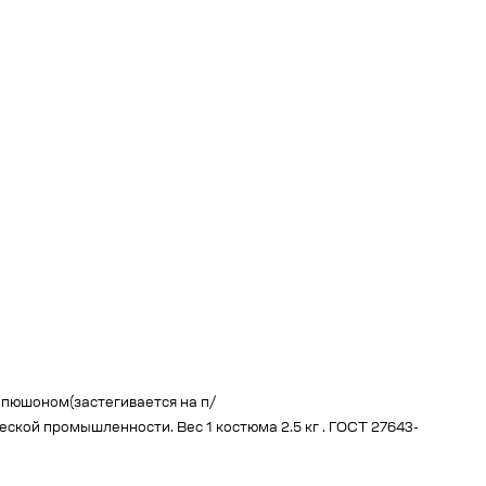
капюшоном(застегивается на п/
ской промышленности. Вес 1 костюма 2.5 кг . ГОСТ 27643-