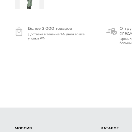
Более 3 000 товаров
Отгру
след
Доставка в течение 1-5 дней во все
уголки РФ
Срочна
больши
МОССИЗ
КАТАЛОГ