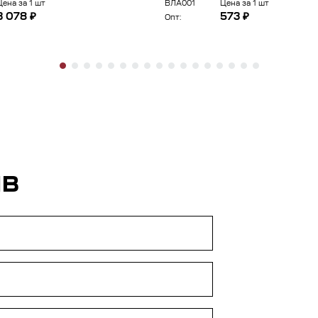
Цена за 1 шт
ВЛА001
Цена за 1 шт
3 078 ₽
573 ₽
Опт:
ЫВ