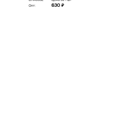
ВЛА0032
Цена за 1 шт
Опт:
630 ₽
Опт: