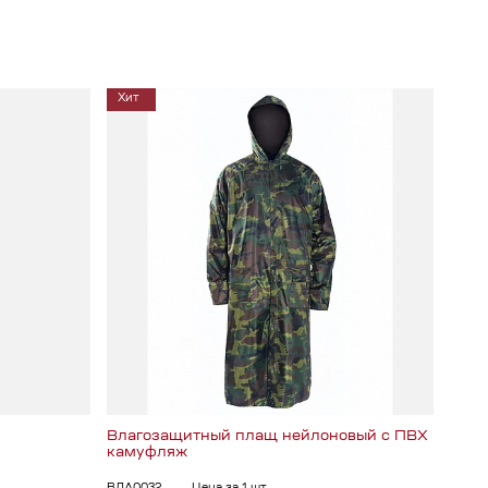
Хит
Влагозащитный плащ нейлоновый с ПВХ
Плащ
камуфляж
ВЛА0