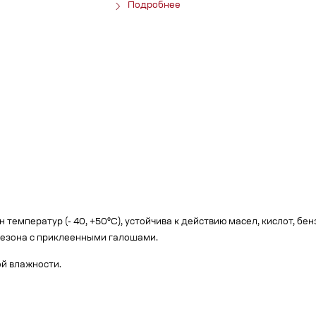
Подробнее
температур (- 40, +50°С), устойчива к действию масел, кислот, бе
незона с приклеенными галошами.
й влажности.