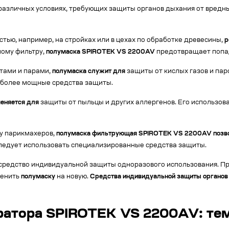
различных условиях, требующих защиты органов дыхания от вредн
ью, например, на стройках или в цехах по обработке древесины,
р
ному фильтру,
полумаска SPIROTEK VS 2200AV
предотвращает попад
отами и парами,
полумаска
служит для
защиты от кислых газов и пар
 более мощные средства защиты.
еняется для
защиты от пыльцы и других аллергенов. Его использов
 у парикмахеров,
полумаска фильтрующая SPIROTEK VS 2200AV
позв
ледует использовать специализированные средства защиты.
 средство индивидуальной защиты одноразового использования. П
менить
полумаску
на новую.
Средства индивидуальной защиты органов
иратора SPIROTEK VS 2200AV: те