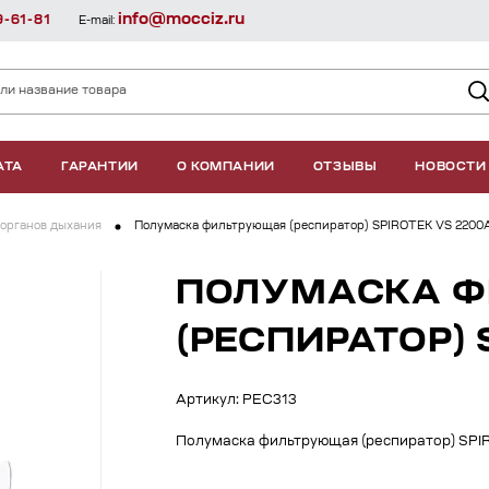
info@mocciz.ru
9-61-81
E-mail:
АТА
ГАРАНТИИ
О КОМПАНИИ
ОТЗЫВЫ
НОВОСТИ
органов дыхания
Полумаска фильтрующая (респиратор) SPIROTEK VS 2200
ПОЛУМАСКА 
(РЕСПИРАТОР) 
Артикул: РЕС313
Полумаска фильтрующая (респиратор) SP