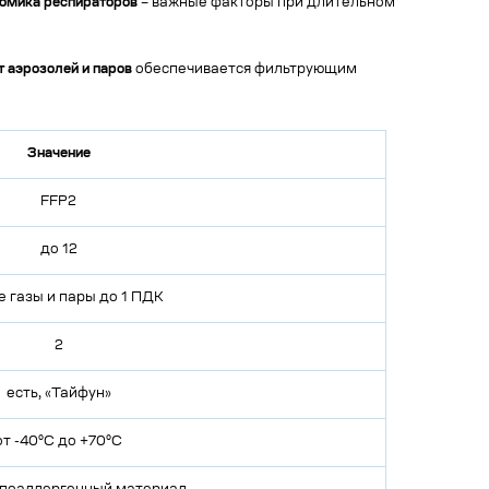
омика респираторов
– важные факторы при длительном
т аэрозолей и паров
обеспечивается фильтрующим
Значение
FFP2
до 12
е газы и пары до 1 ПДК
2
есть, «Тайфун»
от -40°С до +70°С