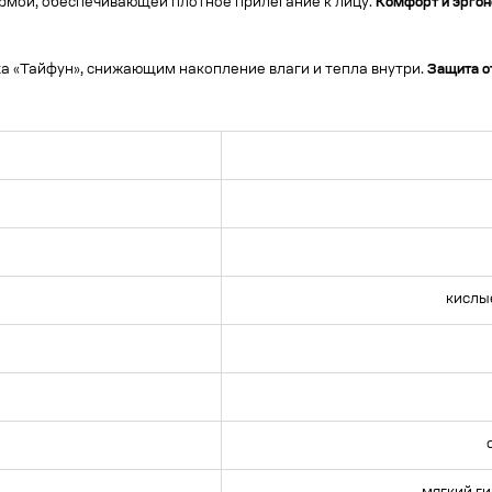
рмой, обеспечивающей плотное прилегание к лицу.
Комфорт и эргон
 «Тайфун», снижающим накопление влаги и тепла внутри.
Защита о
кислы