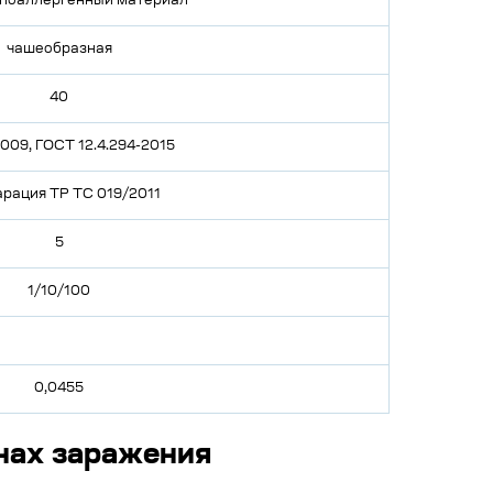
ипоаллергенный материал
чашеобразная
40
009, ГОСТ 12.4.294-2015
рация ТР ТС 019/2011
5
1/10/100
0,0455
нах заражения