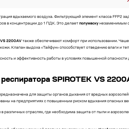
трация вдыхаемого воздуха. Фильтрующий элемент класса FFP2 зад
ров в концентрации до 1 ПДК. Это делает
полумаску
незаменимым с
K VS 2200AV
также обеспечивают комфорт при использовании. Чаше
кожи. Клапан выдоха «Тайфун» способствует отведению влаги и те
сность и эффективность работы в условиях повышенной опасности
и респиратора SPIROTEK VS 220
редназначена для защиты органов дыхания от вредных аэрозолей 
ованы на предприятиях с повышенным риском вдыхания опасных ве
в различных отраслях, где необходима защита от пыли и аэрозоле