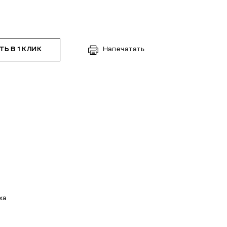
Ь В 1 КЛИК
Напечатать
ха