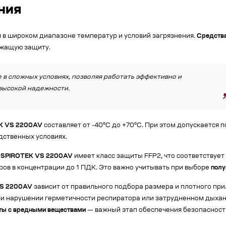
ния
 в широком диапазоне температур и условий загрязнения.
Средства
ежащую защиту.
в сложных условиях, позволяя работать эффективно и
 высокой надежности.
K VS 2200AV
составляет от -40°С до +70°С. При этом допускается
дственных условиях.
р
SPIROTEK VS 2200AV
имеет класс защиты FFP2, что соответствует 
ров в концентрации до 1 ПДК. Это важно учитывать при выборе
полу
VS 2200AV
зависит от правильного подбора размера и плотного при
ри нарушении герметичности респиратора или затрудненном дыха
ты с вредными веществами
— важный этап обеспечения безопасност