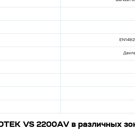
мягкий г
EN149:2
Декла
OTEK VS 2200AV в различных зо