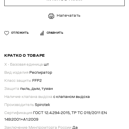
Напечатать
ОТЛОЖИТЬ
СРАВНИТЬ
КРАТКО О ТОВАРЕ
X - Базовая единица
шт
Вид изделия
Респиратор
Класс защиты
FFP2
Защита
пыль, дым, туман
Наличие клапана выдоха
с клапаном выдоха
Производитель
Spirotek
Сертификация
ГОСТ 12.4.294-2015, ТР ТС 019/2011 EN
149:2001+А1:2009
Заключение Минпромторга России
Да