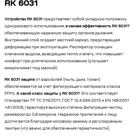
RK 6031
Устройство RK 6031
представляет собой складную полумаску
одноразового использования,
а какова эффективность RK 6031?
обеспечивающую надежную защиту органов дыхания.
Внутренний слой создает жесткий каркас, предотвращая
деформацию при эксплуатации. Респиратор оснащен
клапаном выдоха, выводящим тепло и влагу, что повышает
комфорт при длительном использовании (улучшает
микроклимат под маской).
RK 6031 защита
от аэрозолей (пыль, дым, туман)
обеспечивается за счет фильтрующего материала класса
FFP3.
А какой класс защиты у RK 6031?
Это соответствует
стандартам ТР ТС 019/2011, ГОСТ 12.4.294-2015 и EN 149:2001
+A1:2009, гарантируя высокую степень фильтрации частиц
размером до 0,6 микрона. Надежное прилегание к лицу
достигается благодаря носовому зажиму и регулируемым
лентам (что важно для обеспечения герметичности).