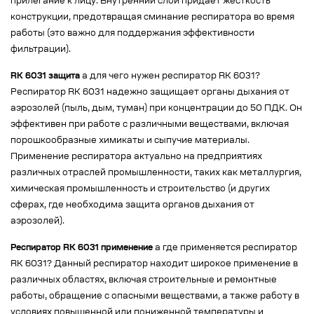
прилегание к лицу. Внутренний слой придает жесткость
конструкции, предотвращая сминание респиратора во время
работы (это важно для поддержания эффективности
фильтрации).
RK 6031 защита
а для чего нужен респиратор RK 6031?
Респиратор RK 6031 надежно защищает органы дыхания от
аэрозолей (пыль, дым, туман) при концентрации до 50 ПДК. Он
эффективен при работе с различными веществами, включая
порошкообразные химикаты и сыпучие материалы.
Применение респиратора актуально на предприятиях
различных отраслей промышленности, таких как металлургия,
химическая промышленность и строительство (и других
сферах, где необходима защита органов дыхания от
аэрозолей).
Респиратор RK 6031 применение
а где применяется респиратор
RK 6031? Данный респиратор находит широкое применение в
различных областях, включая строительные и ремонтные
работы, обращение с опасными веществами, а также работу в
условиях повышенной или пониженной температуры и