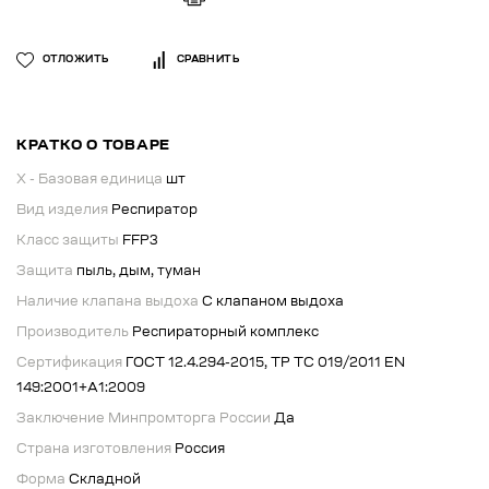
ОТЛОЖИТЬ
СРАВНИТЬ
КРАТКО О ТОВАРЕ
X - Базовая единица
шт
Вид изделия
Респиратор
Класс защиты
FFP3
Защита
пыль, дым, туман
Наличие клапана выдоха
С клапаном выдоха
Производитель
Респираторный комплекс
Сертификация
ГОСТ 12.4.294-2015, ТР ТС 019/2011 EN
149:2001+А1:2009
Заключение Минпромторга России
Да
Страна изготовления
Россия
Форма
Складной