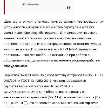
решением.
Швы перчаток усилены кожаными вставками, что повышает их
устойчивость к искрам и высоким температурам, а также
увеличивает срок службы изделия. Для фиксации на руке в
манжет вшита утягивающая резинка, обеспечивающая
плотное прилегание и предотвращающая попадание мусора
внутрь перчатки. Прошивка нитями KEVMAX® гарантирует
прочность швов, что особенно актуально при работе с
оборудованием, где возможны
возможные риски при работе с
оборудованием
.
Перчатки Gward Force Gold соответствуют требованиям ТР ТС
019/2011 и ГОСТ 12.4.252-2013, что подтверждается
сертификатом соответствия № ЕАЭС RU C-
CN.АЖ58.В.00030/19. Они обеспечивают защиту от
механических воздействий (Ми, Мп), термических рисков (Ти,
Тп, Тр, Тт, Тн (I)), что позволяет использовать их как
перчатки