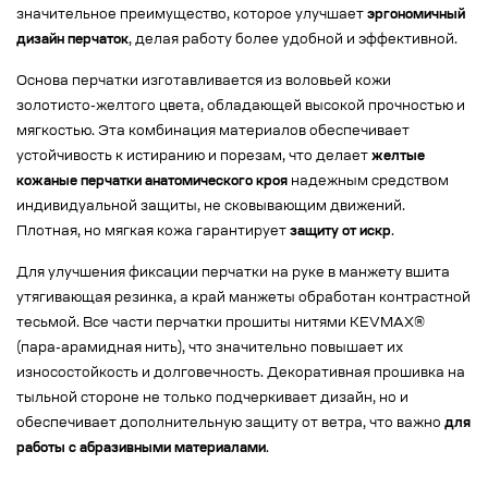
значительное преимущество, которое улучшает
эргономичный
дизайн перчаток
, делая работу более удобной и эффективной.
Основа перчатки изготавливается из воловьей кожи
золотисто-желтого цвета, обладающей высокой прочностью и
мягкостью. Эта комбинация материалов обеспечивает
устойчивость к истиранию и порезам, что делает
желтые
кожаные перчатки анатомического кроя
надежным средством
индивидуальной защиты, не сковывающим движений.
Плотная, но мягкая кожа гарантирует
защиту от искр
.
Для улучшения фиксации перчатки на руке в манжету вшита
утягивающая резинка, а край манжеты обработан контрастной
тесьмой. Все части перчатки прошиты нитями KEVMAX®
(пара-арамидная нить), что значительно повышает их
износостойкость и долговечность. Декоративная прошивка на
тыльной стороне не только подчеркивает дизайн, но и
обеспечивает дополнительную защиту от ветра, что важно
для
работы с абразивными материалами
.