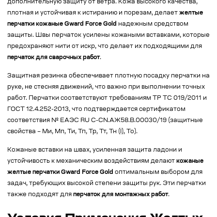
дополнительную защиту от ветра. Кожа высокого качества,
плотная и устойчивая к истиранию и порезам, делает
желтые
перчатки кожаные Gward Force Gold
надежным средством
защиты. Швы перчаток усилены кожаными вставками, которые
предохраняют нити от искр, что делает их подходящими для
перчаток для сварочных работ
.
Защитная резинка обеспечивает плотную посадку перчатки на
руке, не стесняя движений, что важно при выполнении точных
работ. Перчатки соответствуют требованиям ТР ТС 019/2011 и
ГОСТ 12.4.252-2013, что подтверждается сертификатом
соответствия № ЕАЭС RU C-CN.АЖ58.В.00030/19 (защитные
свойства – Ми, Мп, Ти, Тп, Тр, Тт, Тн (I), То).
Кожаные вставки на швах, усиленная защита ладони и
устойчивость к механическим воздействиям делают
кожаные
желтые перчатки Gward Force Gold
оптимальным выбором для
задач, требующих высокой степени защиты рук. Эти перчатки
также подходят для
перчаток для монтажных работ
.