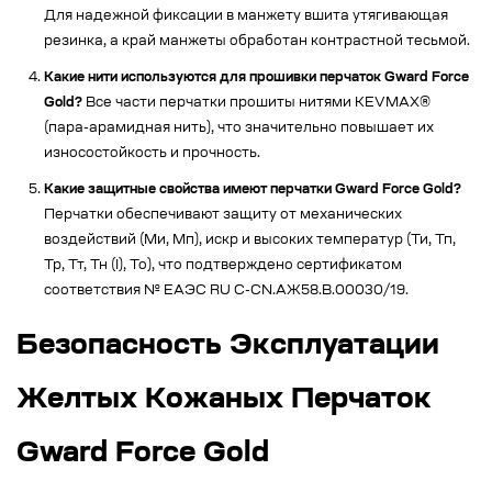
Для надежной фиксации в манжету вшита утягивающая
резинка, а край манжеты обработан контрастной тесьмой.
Какие нити используются для прошивки перчаток Gward Force
Gold?
Все части перчатки прошиты нитями KEVMAX®
(пара-арамидная нить), что значительно повышает их
износостойкость и прочность.
Какие защитные свойства имеют перчатки Gward Force Gold?
Перчатки обеспечивают защиту от механических
воздействий (Ми, Мп), искр и высоких температур (Ти, Тп,
Тр, Тт, Тн (I), То), что подтверждено сертификатом
соответствия № EAЭС RU C-CN.АЖ58.В.00030/19.
Безопасность Эксплуатации
Желтых Кожаных Перчаток
Gward Force Gold