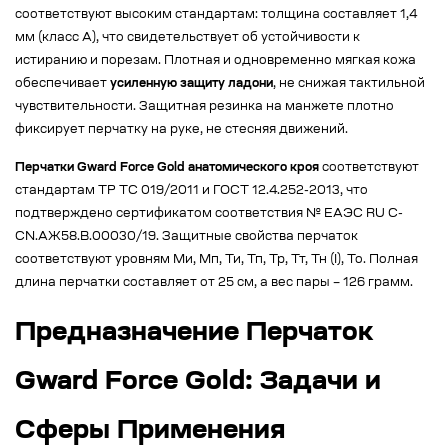
соответствуют высоким стандартам: толщина составляет 1,4
мм (класс А), что свидетельствует об устойчивости к
истиранию и порезам. Плотная и одновременно мягкая кожа
обеспечивает
усиленную защиту ладони
, не снижая тактильной
чувствительности. Защитная резинка на манжете плотно
фиксирует перчатку на руке, не стесняя движений.
Перчатки Gward Force Gold анатомического кроя
соответствуют
стандартам ТР ТС 019/2011 и ГОСТ 12.4.252-2013, что
подтверждено сертификатом соответствия № EAЭС RU C-
CN.АЖ58.В.00030/19. Защитные свойства перчаток
соответствуют уровням Ми, Мп, Ти, Тп, Тр, Тт, Тн (I), То. Полная
длина перчатки составляет от 25 см, а вес пары – 126 грамм.
Предназначение Перчаток
Gward Force Gold: Задачи и
Сферы Применения