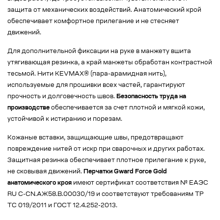
защита от механических воздействий. Анатомический крой
обеспечивает комфортное прилегание и не стесняет
движений.
Для дополнительной фиксации на руке в манжету вшита
утягивающая резинка, а край манжеты обработан контрастной
тесьмой. Нити KEVMAX® (пара-арамидная нить),
используемые для прошивки всех частей, гарантируют
прочность и долговечность швов.
Безопасность труда на
производстве
обеспечивается за счет плотной и мягкой кожи,
устойчивой к истиранию и порезам.
Кожаные вставки, защищающие швы, предотвращают
повреждение нитей от искр при сварочных и других работах.
Защитная резинка обеспечивает плотное прилегание к руке,
не сковывая движений.
Перчатки Gward Force Gold
анатомического кроя
имеют сертификат соответствия № EAЭС
RU C-CN.АЖ58.В.00030/19 и соответствуют требованиям ТР
ТС 019/2011 и ГОСТ 12.4.252-2013.