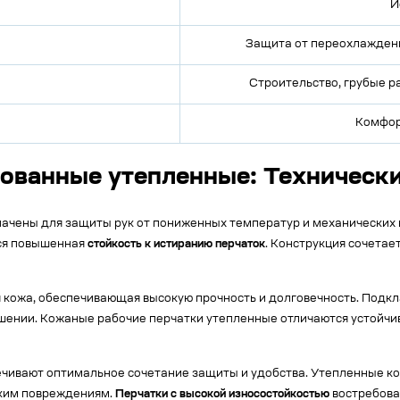
И
Защита от переохлаждени
Строительство, грубые р
Комфорт
ованные утепленные: Техническ
чены для защиты рук от пониженных температур и механических в
тся повышенная
стойкость к истиранию перчаток
. Конструкция сочетае
я кожа, обеспечивающая высокую прочность и долговечность. Подк
ении. Кожаные рабочие перчатки утепленные отличаются устойчив
чивают оптимальное сочетание защиты и удобства. Утепленные 
ским повреждениям.
Перчатки с высокой износостойкостью
востребован