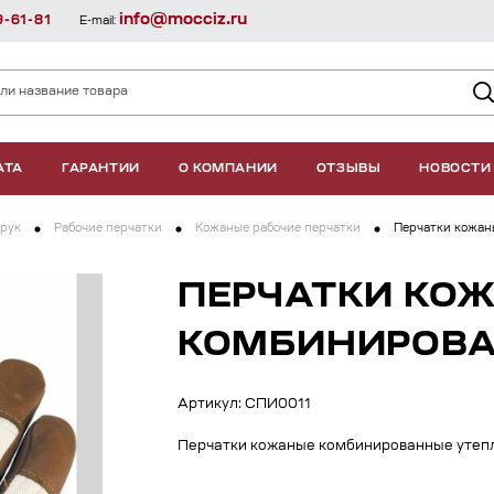
info@mocciz.ru
9-61-81
E-mail:
АТА
ГАРАНТИИ
О КОМПАНИИ
ОТЗЫВЫ
НОВОСТИ
рук
Рабочие перчатки
Кожаные рабочие перчатки
Перчатки кожан
ПЕРЧАТКИ КО
КОМБИНИРОВА
Артикул: СПИ0011
Перчатки кожаные комбинированные утеп