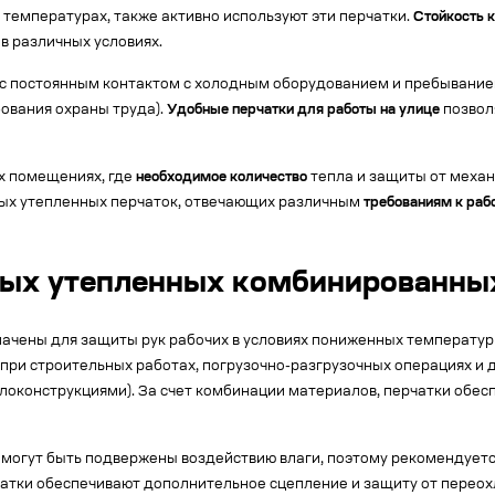
 температурах, также активно используют эти перчатки.
Стойкость 
в различных условиях.
на с постоянным контактом с холодным оборудованием и пребывани
ования охраны труда).
Удобные перчатки для работы на улице
позвол
х помещениях, где
необходимое количество
тепла и защиты от меха
ых утепленных перчаток, отвечающих различным
требованиям к раб
ных утепленных комбинированны
чены для защиты рук рабочих в условиях пониженных температур 
ри строительных работах, погрузочно-разгрузочных операциях и д
локонструкциями). За счет комбинации материалов, перчатки обесп
 могут быть подвержены воздействию влаги, поэтому рекомендуетс
атки обеспечивают дополнительное сцепление и защиту от переох