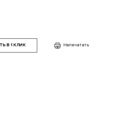
Ь В 1 КЛИК
Напечатать