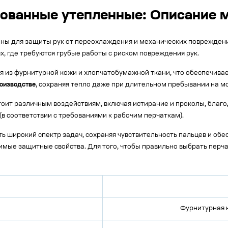
ванные утепленные: Описание м
ы для защиты рук от переохлаждения и механических повреждени
х, где требуются грубые работы с риском повреждения рук.
 из фурнитурной кожи и хлопчатобумажной ткани, что обеспечивае
роизводстве
, сохраняя тепло даже при длительном пребывании на м
оит различным воздействиям, включая истирание и проколы, благо
в соответствии с требованиями к рабочим перчаткам).
ь широкий спектр задач, сохраняя чувствительность пальцев и об
мые защитные свойства. Для того, чтобы правильно выбрать перчат
Фурнитурная 