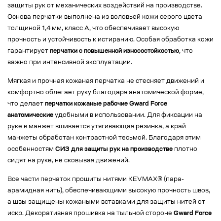
защиты рук от механических воздействий на производстве.
Основа перчатки выполнена из воловьей кожи серого цвета
толщиной 1,4 мм, класс А, что обеспечивает высокую
прочность и устойчивость к истиранию. Особая обработка кожи
гарантирует
перчатки с повышенной износостойкостью
, что
важно при интенсивной эксплуатации.
Мягкая и прочная кожаная перчатка не стесняет движений и
комфортно облегает руку благодаря анатомической форме,
что делает
перчатки кожаные рабочие Gward Force
анатомические
удобными в использовании. Для фиксации на
руке в манжет вшивается утягивающая резинка, а край
манжеты обработан контрастной тесьмой. Благодаря этим
особенностям
СИЗ для защиты рук на производстве
плотно
сидят на руке, не сковывая движений.
Все части перчаток прошиты нитями KEVMAX® (пара-
арамидная нить), обеспечивающими высокую прочность швов,
а швы защищены кожаными вставками для защиты нитей от
искр. Декоративная прошивка на тыльной стороне
Gward Force