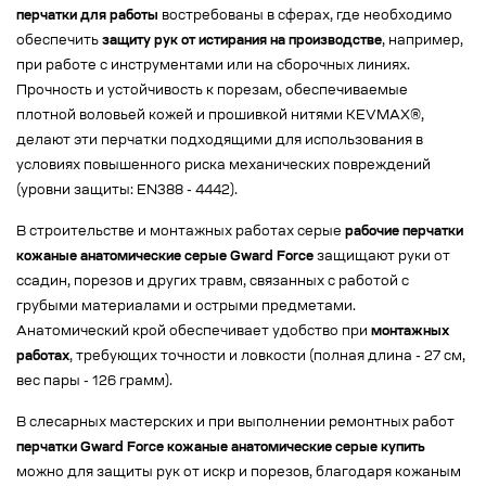
перчатки для работы
востребованы в сферах, где необходимо
обеспечить
защиту рук от истирания на производстве
, например,
при работе с инструментами или на сборочных линиях.
Прочность и устойчивость к порезам, обеспечиваемые
плотной воловьей кожей и прошивкой нитями KEVMAX®,
делают эти перчатки подходящими для использования в
условиях повышенного риска механических повреждений
(уровни защиты: EN388 - 4442).
В строительстве и монтажных работах серые
рабочие перчатки
кожаные анатомические серые Gward Force
защищают руки от
ссадин, порезов и других травм, связанных с работой с
грубыми материалами и острыми предметами.
Анатомический крой обеспечивает удобство при
монтажных
работах
, требующих точности и ловкости (полная длина - 27 см,
вес пары - 126 грамм).
В слесарных мастерских и при выполнении ремонтных работ
перчатки Gward Force кожаные анатомические серые купить
можно для защиты рук от искр и порезов, благодаря кожаным