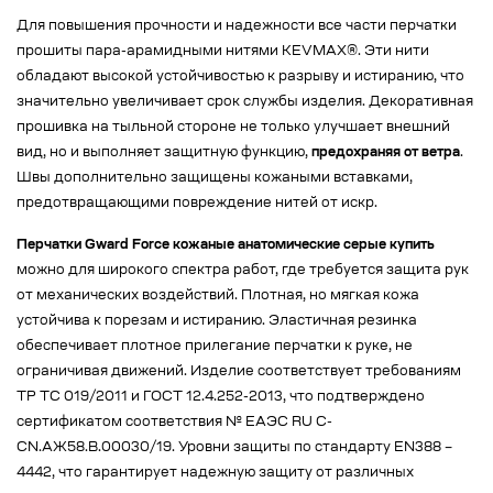
Для повышения прочности и надежности все части перчатки
прошиты пара-арамидными нитями KEVMAX®. Эти нити
обладают высокой устойчивостью к разрыву и истиранию, что
значительно увеличивает срок службы изделия. Декоративная
прошивка на тыльной стороне не только улучшает внешний
вид, но и выполняет защитную функцию,
предохраняя от ветра
.
Швы дополнительно защищены кожаными вставками,
предотвращающими повреждение нитей от искр.
Перчатки Gward Force кожаные анатомические серые купить
можно для широкого спектра работ, где требуется защита рук
от механических воздействий. Плотная, но мягкая кожа
устойчива к порезам и истиранию. Эластичная резинка
обеспечивает плотное прилегание перчатки к руке, не
ограничивая движений. Изделие соответствует требованиям
ТР ТС 019/2011 и ГОСТ 12.4.252-2013, что подтверждено
сертификатом соответствия № EAЭС RU C-
CN.АЖ58.В.00030/19. Уровни защиты по стандарту EN388 –
4442, что гарантирует надежную защиту от различных