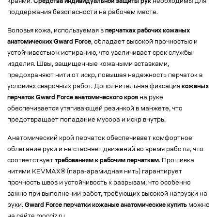
краями.
Средства индивидуальной защиты рук
необходимы для
поддержания безопасности на рабочем месте.
Воловья кожа, используемая в
перчатках рабочих кожаных
анатомических Gward Force
, обладает высокой прочностью и
устойчивостью к истиранию, что увеличивает срок службы
изделия. Швы, защищенные кожаными вставками,
предохраняют нити от искр, повышая надежность перчаток в
условиях сварочных работ. Дополнительная фиксация
кожаных
перчаток Gward Force анатомического кроя
на руке
обеспечивается утягивающей резинкой в манжете, что
предотвращает попадание мусора и искр внутрь.
Анатомический крой перчаток обеспечивает комфортное
облегание руки и не стесняет движений во время работы, что
соответствует
требованиям к рабочим перчаткам
. Прошивка
нитями KEVMAX® (пара-арамидная нить) гарантирует
прочность швов и устойчивость к разрывам, что особенно
важно при выполнении работ, требующих высокой нагрузки на
руки.
Gward Force перчатки кожаные анатомические купить
можно
на сайте mocciz.ru.