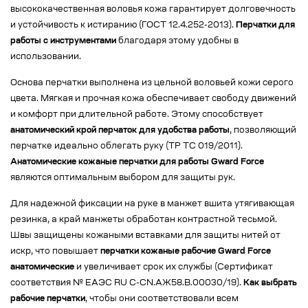
высококачественная воловья кожа гарантирует долговечность
и устойчивость к истиранию (ГОСТ 12.4.252-2013).
Перчатки для
работы с инструментами
благодаря этому удобны в
использовании.
Основа перчатки выполнена из цельной воловьей кожи серого
цвета. Мягкая и прочная кожа обеспечивает свободу движений
и комфорт при длительной работе. Этому способствует
анатомический крой перчаток для удобства работы
, позволяющий
перчатке идеально облегать руку (ТР ТС 019/2011).
Анатомические кожаные перчатки для работы Gward Force
являются оптимальным выбором для защиты рук.
Для надежной фиксации на руке в манжет вшита утягивающая
резинка, а край манжеты обработан контрастной тесьмой.
Швы защищены кожаными вставками для защиты нитей от
искр, что повышает
перчатки кожаные рабочие Gward Force
анатомические
и увеличивает срок их службы (Сертификат
соответствия № EAЭС RU C-CN.АЖ58.В.00030/19).
Как выбрать
рабочие перчатки
, чтобы они соответствовали всем