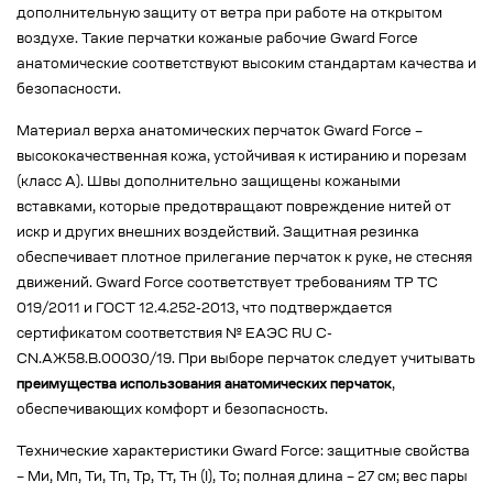
дополнительную защиту от ветра при работе на открытом
воздухе. Такие перчатки кожаные рабочие Gward Force
анатомические соответствуют высоким стандартам качества и
безопасности.
Материал верха анатомических перчаток Gward Force –
высококачественная кожа, устойчивая к истиранию и порезам
(класс А). Швы дополнительно защищены кожаными
вставками, которые предотвращают повреждение нитей от
искр и других внешних воздействий. Защитная резинка
обеспечивает плотное прилегание перчаток к руке, не стесняя
движений. Gward Force соответствует требованиям ТР ТС
019/2011 и ГОСТ 12.4.252-2013, что подтверждается
сертификатом соответствия № EAЭС RU C-
CN.АЖ58.В.00030/19. При выборе перчаток следует учитывать
преимущества использования анатомических перчаток
,
обеспечивающих комфорт и безопасность.
Технические характеристики Gward Force: защитные свойства
– Ми, Мп, Ти, Тп, Тр, Тт, Тн (I), То; полная длина – 27 см; вес пары