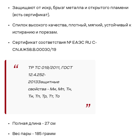
Защищают от искр, брызг металла и открытого пламени
(есть сертификат).
Спилок высокого качества, плотный, мягкий, устойчивый к
истиранию и порезам.
Сертификат соответствия № EAЭС RU C-
CN.АЖ58.В.00030/19
ТР ТС 019/2011, ГОСТ
12.4.252-
2013Защитные
свойства - Ми, Мп, Тн,
Ти, Тп, Тр, Тт, То
Полная длина - 27 см
Вес пары - 185 грамм