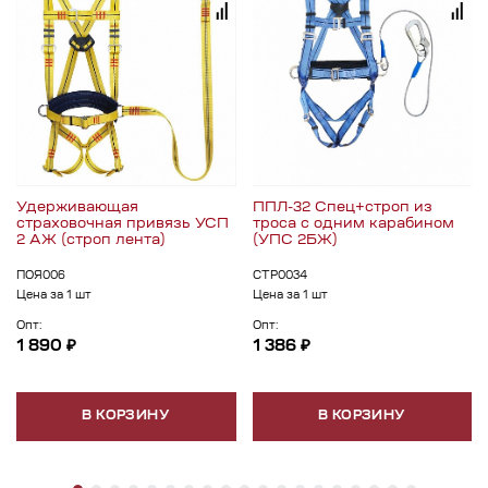
Удерживающая
ППЛ-32 Спец+строп из
страховочная привязь УСП
троса c одним карабином
2 АЖ (строп лента)
(УПС 2БЖ)
ПОЯ006
СТР0034
Цена за 1 шт
Цена за 1 шт
Опт:
Опт:
1 890 ₽
1 386 ₽
В КОРЗИНУ
В КОРЗИНУ