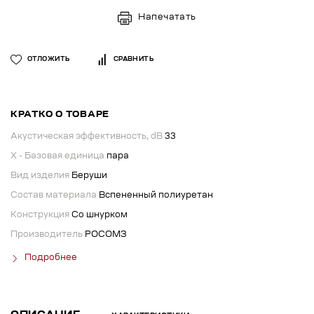
Напечатать
ОТЛОЖИТЬ
СРАВНИТЬ
КРАТКО О ТОВАРЕ
Акустическая эффективность, dB
33
X - Базовая единица
пара
Вид изделия
Беруши
Состав материала
Вспененный полиуретан
Конструкция
Со шнурком
Производитель
РОСОМЗ
Подробнее