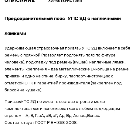
ОПИСАНИЕ
ХАРАКТЕРИСТИКИ
Предохранительный пояс УПС 2Д с наплечными
лямками
Удерживающая страховочная привязь УПС 2Д включает в себя
ремень с пряжкой (позволяет подгонять пояс по фигуре
человека), подкладку под ремень (кушак), наплечные лямки,
элементы крепления – два металлические D-кольца на ремне
привязи и одно на спине, бирку, паспорт-инструкцию с
отметкой ОТК и гарантией производителя (закреплен под
биркой на кушаке).
ПривязьУПС 2Д не имеет в составе стропа и может
комплектоваться и использоваться с любым подходящим
стропом – А, В, Г, аА, аВ, аГ, Ар, Вр, Аспас.,Вспас.
Соответствует ГОСТ Р ЕН 358-2008.